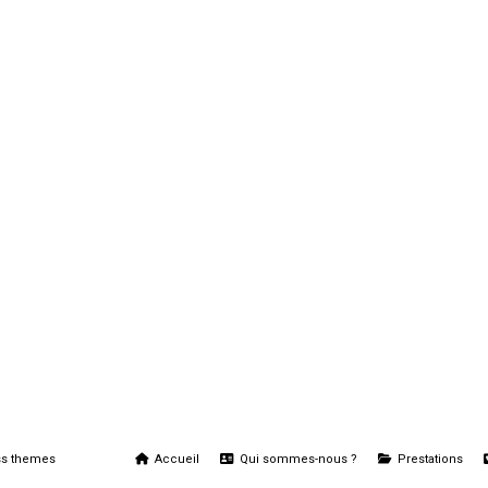
Accueil
Qui sommes-nous ?
Prestations
s themes