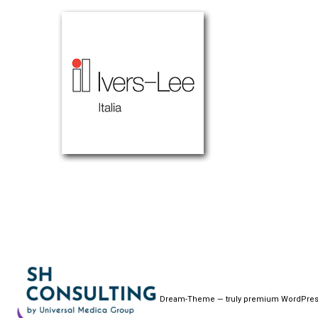
Dream-Theme — truly
premium WordPres