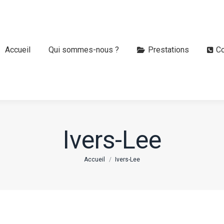
Accueil
Accueil
Qui sommes-nous ?
Qui sommes-nous ?
Prestations
Prestations
Co
C
Ivers-Lee
Vous êtes ici :
Accueil
Ivers-Lee